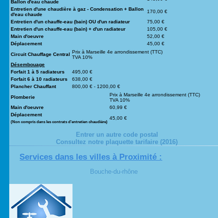
Ballon d'eau chaude
Entretien d'une chaudière à gaz - Condensation + Ballon
170,00 €
d'eau chaude
Entretien d'un chauffe-eau (bain) OU d'un radiateur
75,00 €
Entretien d'un chauffe-eau (bain)
+
d'un radiateur
105,00 €
Main d'oeuvre
52,00 €
Déplacement
45,00 €
Prix à Marseille 4e arrondissement (TTC)
Circuit Chauffage Central
TVA 10%
Désembouage
Forfait 1 à 5 radiateurs
495,00 €
Forfait 6 à 10 radiateurs
638,00 €
Plancher Chauffant
800,00 € - 1200,00 €
Prix à Marseille 4e arrondissement (TTC)
Plomberie
TVA 10%
Main d'oeuvre
60,99 €
Déplacement
45,00 €
(Non compris dans les contrats d'entretien chaudière)
Entrer un autre code postal
Consultez notre plaquette tarifaire (2016)
Services dans les villes à Proximité :
Bouche-du-rhône