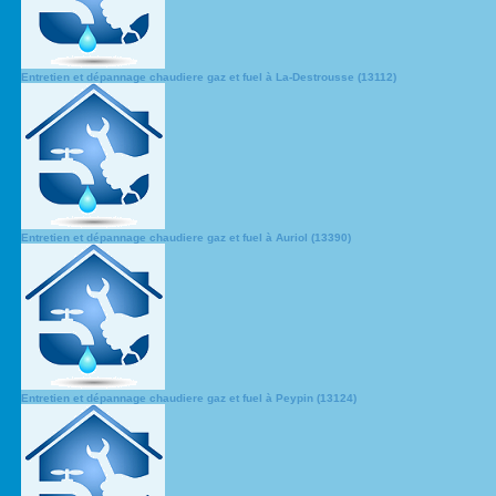
Entretien et dépannage chaudiere gaz et fuel à La-Destrousse (13112)
Entretien et dépannage chaudiere gaz et fuel à Auriol (13390)
Entretien et dépannage chaudiere gaz et fuel à Peypin (13124)