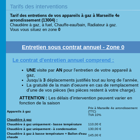
Tarifs des interventions
Tarif des entretiens de vos appareils à gaz à Marseille 4e
arrondissement (13004) :
Chaudière à gaz, à fuel, Chauffe-eau/bain, Radiateur à gaz.
Vous vous situez en zone
0
Entretien sous contrat annuel - Zone 0
Le contrat d'entretien annuel comprend :
UNE
visite par
AN
pour l'entretien de votre appareil à
gaz,
Jusqu'à
3
déplacements justifiés tout au long de l'année,
La gratuité de la main d'oeuvre en cas de remplacement
d'une de vos pièces (les pièces restent à votre charge).
ATTENTION :
Les délais d'intervention peuvent varier en
fonction de la saison
Prix à Marseille 4e arrondissement
Appareils à gaz
(TTC)
TVA 10%
Chaudière à gaz
Chaudière à gaz uniquement - basse température
110,00 €
Chaudière à gaz uniquement - à condensation
130,00 €
Chaudière à gaz à basse température + Ballon d'eau
145,00 €
chaude