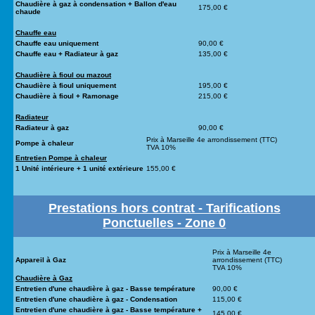
Chaudière à gaz à condensation + Ballon d'eau
175,00 €
chaude
Chauffe eau
Chauffe eau uniquement
90,00 €
Chauffe eau + Radiateur à gaz
135,00 €
Chaudière à fioul ou mazout
Chaudière à fioul uniquement
195,00 €
Chaudière à fioul + Ramonage
215,00 €
Radiateur
Radiateur à gaz
90,00 €
Prix à Marseille 4e arrondissement (TTC)
Pompe à chaleur
TVA 10%
Entretien Pompe à chaleur
1 Unité intérieure + 1 unité extérieure
155,00 €
Prestations hors contrat - Tarifications
Ponctuelles - Zone 0
Prix à Marseille 4e
Appareil à Gaz
arrondissement (TTC)
TVA 10%
Chaudière à Gaz
Entretien d'une chaudière à gaz - Basse température
90,00 €
Entretien d'une chaudière à gaz - Condensation
115,00 €
Entretien d'une chaudière à gaz - Basse température +
145,00 €