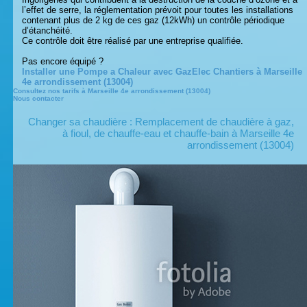
l’effet de serre, la réglementation prévoit pour toutes les installations
contenant plus de 2 kg de ces gaz (12kWh) un contrôle périodique
d’étanchéité.
Ce contrôle doit être réalisé par une entreprise qualifiée.
Pas encore équipé ?
Installer une Pompe a Chaleur avec GazElec Chantiers à Marseille
4e arrondissement (13004)
Consultez nos tarifs à Marseille 4e arrondissement (13004)
Nous contacter
Changer sa chaudière : Remplacement de chaudière à gaz,
à fioul, de chauffe-eau et chauffe-bain à Marseille 4e
arrondissement (13004)