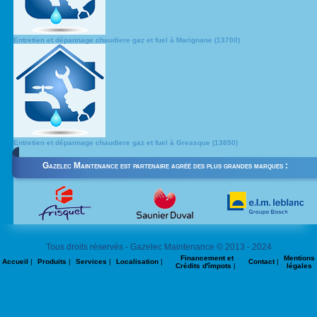
Entretien et dépannage chaudiere gaz et fuel à Marignane (13700)
Entretien et dépannage chaudiere gaz et fuel à Greasque (13850)
Gazelec Maintenance est partenaire agréé des plus grandes marques :
Tous droits réservés - Gazelec Maintenance © 2013 - 2024
Financement et
Mentions
Accueil
|
Produits
|
Services
|
Localisation
|
Contact
|
Crédits d'împots
|
légales