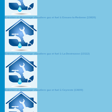
Entretien et dépannage chaudiere gaz et fuel à Ensues-la-Redonne (13820)
Entretien et dépannage chaudiere gaz et fuel à La-Destrousse (13112)
Entretien et dépannage chaudiere gaz et fuel à Ceyreste (13600)