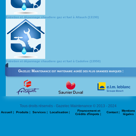
Entretien et dépannage chaudiere gaz et fuel à Allauch (13190)
Entretien et dépannage chaudiere gaz et fuel à Cadolive (13950)
Gazelec Maintenance est partenaire agréé des plus grandes marques :
Tous droits réservés - Gazelec Maintenance © 2013 - 2024
Financement et
Mentions
Accueil
|
Produits
|
Services
|
Localisation
|
Contact
|
Crédits d'împots
|
légales