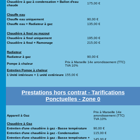
Chaudière à gaz à condensation + Ballon d'eau
175,00 €
chaude
Chauffe eau
Chauffe eau uniquement
90,00 €
Chauffe eau + Radiateur à gaz
135,00 €
Chaudière à fioul ou mazout
Chaudière à fioul uniquement
195,00 €
Chaudière à fioul + Ramonage
215,00 €
Radiateur
Radiateur à gaz
90,00 €
Prix à Marseille 14e arrondissement (TTC)
Pompe à chaleur
TVA 10%
Entretien Pompe à chaleur
1 Unité intérieure + 1 unité extérieure
155,00 €
Prestations hors contrat - Tarifications
Ponctuelles - Zone 0
Prix à Marseille 14e
Appareil à Gaz
arrondissement (TTC)
TVA 10%
Chaudière à Gaz
Entretien d'une chaudière à gaz - Basse température
90,00 €
Entretien d'une chaudière à gaz - Condensation
115,00 €
Entretien d'une chaudière à gaz - Basse température +
145,00 €