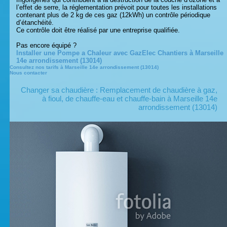
l’effet de serre, la réglementation prévoit pour toutes les installations
contenant plus de 2 kg de ces gaz (12kWh) un contrôle périodique
d’étanchéité.
Ce contrôle doit être réalisé par une entreprise qualifiée.
Pas encore équipé ?
Installer une Pompe a Chaleur avec GazElec Chantiers à Marseille
14e arrondissement (13014)
Consultez nos tarifs à Marseille 14e arrondissement (13014)
Nous contacter
Changer sa chaudière : Remplacement de chaudière à gaz,
à fioul, de chauffe-eau et chauffe-bain à Marseille 14e
arrondissement (13014)