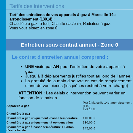
Tarifs des interventions
Tarif des entretiens de vos appareils à gaz à Marseille 14e
arrondissement (13014) :
Chaudière à gaz, à fuel, Chauffe-eau/bain, Radiateur à gaz.
Vous vous situez en zone
0
Entretien sous contrat annuel - Zone 0
Le contrat d'entretien annuel comprend :
UNE
visite par
AN
pour l'entretien de votre appareil à
gaz,
Jusqu'à
3
déplacements justifiés tout au long de l'année,
La gratuité de la main d'oeuvre en cas de remplacement
d'une de vos pièces (les pièces restent à votre charge).
ATTENTION :
Les délais d'intervention peuvent varier en
fonction de la saison
Prix à Marseille 14e arrondissement
Appareils à gaz
(TTC)
TVA 10%
Chaudière à gaz
Chaudière à gaz uniquement - basse température
110,00 €
Chaudière à gaz uniquement - à condensation
130,00 €
Chaudière à gaz à basse température + Ballon
145,00 €
d'eau chaude