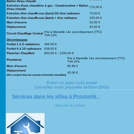
Ballon d'eau chaude
Entretien d'une chaudière à gaz - Condensation + Ballon
170,00 €
d'eau chaude
Entretien d'un chauffe-eau (bain) OU d'un radiateur
75,00 €
Entretien d'un chauffe-eau (bain)
+
d'un radiateur
105,00 €
Main d'oeuvre
52,00 €
Déplacement
45,00 €
Prix à Marseille 14e arrondissement (TTC)
Circuit Chauffage Central
TVA 10%
Désembouage
Forfait 1 à 5 radiateurs
495,00 €
Forfait 6 à 10 radiateurs
638,00 €
Plancher Chauffant
800,00 € - 1200,00 €
Prix à Marseille 14e arrondissement (TTC)
Plomberie
TVA 10%
Main d'oeuvre
60,99 €
Déplacement
45,00 €
(Non compris dans les contrats d'entretien chaudière)
Entrer un autre code postal
Consultez notre plaquette tarifaire (2016)
Services dans les villes à Proximité :
Bouche-du-rhône