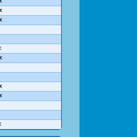
 €
 €
 €
€
 €
 €
 €
€