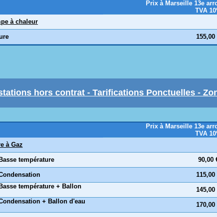
Prix à Marseille 13e ar
TVA 1
pe à chaleur
eure
155,00
stations hors contrat - Tarifications Ponctuelles - Zo
Prix à Marseille 13e ar
TVA 1
e à Gaz
 Basse température
90,00 
 Condensation
115,00
 Basse température + Ballon
145,00
 Condensation + Ballon d'eau
170,00