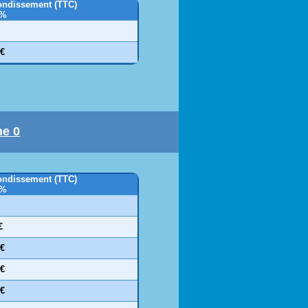
rondissement (TTC)
0%
 €
ne 0
rondissement (TTC)
0%
€
 €
 €
 €