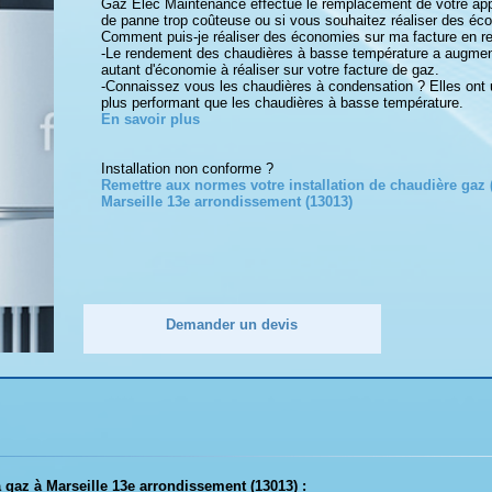
Gaz Elec Maintenance effectue le remplacement de votre appa
de panne trop coûteuse ou si vous souhaitez réaliser des éc
Comment puis-je réaliser des économies sur ma facture en r
-Le rendement des chaudières à basse température a augmen
autant d'économie à réaliser sur votre facture de gaz.
-Connaissez vous les chaudières à condensation ? Elles on
plus performant que les chaudières à basse température.
En savoir plus
Installation non conforme ?
Remettre aux normes votre installation de chaudière gaz (
Marseille 13e arrondissement (13013)
Demander un devis
à gaz à Marseille 13e arrondissement (13013) :