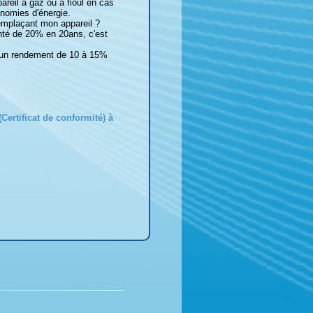
reil à gaz ou à fioul en cas
onomies d'énergie.
emplaçant mon appareil ?
té de 20% en 20ans, c'est
t un rendement de 10 à 15%
Certificat de conformité) à