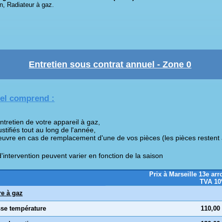
n, Radiateur à gaz.
Entretien sous contrat annuel - Zone 0
uel comprend :
ntretien de votre appareil à gaz,
tifiés tout au long de l'année,
oeuvre en cas de remplacement d'une de vos pièces (les pièces restent 
'intervention peuvent varier en fonction de la saison
Prix à Marseille 13e ar
TVA 1
e à gaz
sse température
110,00