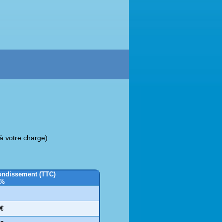
à votre charge).
rondissement (TTC)
0%
 €