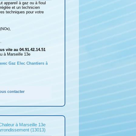
t appareil à gaz ou à fioul
 réglée et un technicien
res techniques pour votre
 (NOx),
.
s vite au 04.91.42.14.51
au à Marseille 13e
 avec Gaz Elec Chantiers à
ous contacter
Chaleur à Marseille 13e
arrondissement (13013)