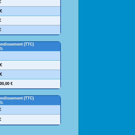
€
 €
€
€
rondissement (TTC)
0%
 €
 €
200,00 €
rondissement (TTC)
0%
€
€