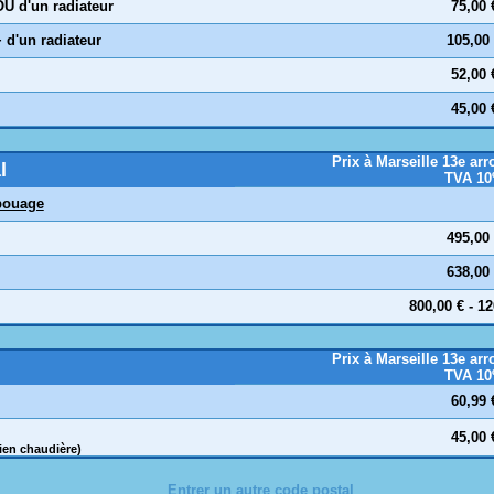
OU d'un radiateur
75,00 
+
d'un radiateur
105,00
52,00 
45,00 
Prix à Marseille 13e ar
l
TVA 1
ouage
495,00
638,00
800,00 € - 1
Prix à Marseille 13e ar
TVA 1
60,99 
45,00 
ien chaudière)
Entrer un autre code postal