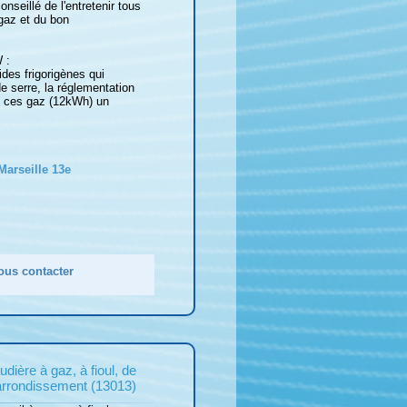
seillé de l'entretenir tous
 gaz et du bon
 :
ides frigorigènes qui
de serre, la réglementation
de ces gaz (12kWh) un
Marseille 13e
ous contacter
ière à gaz, à fioul, de
 arrondissement (13013)