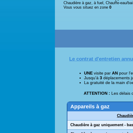
Chaudière à gaz, à fuel, Chauffe-eau/bai
Vous vous situez en zone
0
Le contrat d'entretien ann
UNE
visite par
AN
pour l'e
Jusqu'à
3
déplacements jus
La gratuité de la main d'
ATTENTION :
Les délais d
Appareils à gaz
Chaudièr
Chaudière à gaz uniquement - ba