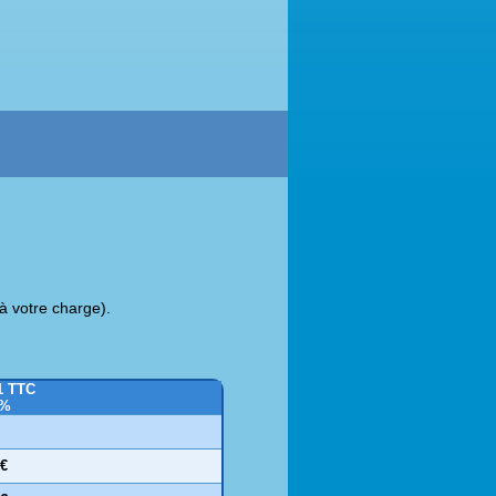
à votre charge).
1 TTC
0%
 €