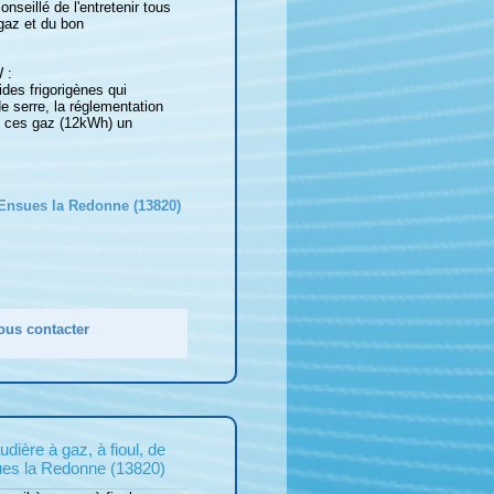
seillé de l'entretenir tous
 gaz et du bon
 :
ides frigorigènes qui
de serre, la réglementation
de ces gaz (12kWh) un
 Ensues la Redonne (13820)
ous contacter
ière à gaz, à fioul, de
ues la Redonne (13820)