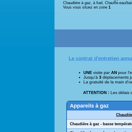
Chaudière à gaz, à fuel, Chauffe-eau/bai
Vous vous situez en zone
1
Le contrat d'entretien ann
UNE
visite par
AN
pour l'e
Jusqu'à
3
déplacements jus
La gratuité de la main d'
ATTENTION :
Les délais d
Appareils à gaz
Chaudièr
Chaudière à gaz - basse températ