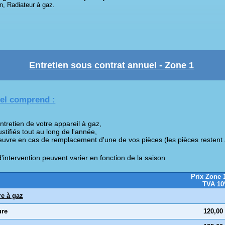
n, Radiateur à gaz.
Entretien sous contrat annuel - Zone 1
uel comprend :
ntretien de votre appareil à gaz,
tifiés tout au long de l'année,
oeuvre en cas de remplacement d'une de vos pièces (les pièces restent 
'intervention peuvent varier en fonction de la saison
Prix Zone 
TVA 1
e à gaz
ure
120,00