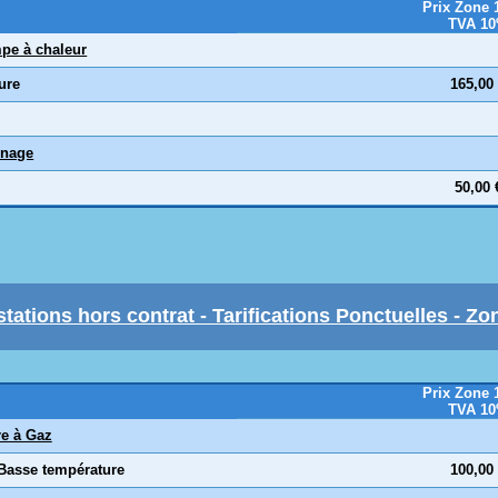
Prix Zone 
TVA 1
pe à chaleur
eure
165,00
nage
50,00 
stations hors contrat - Tarifications Ponctuelles - Zo
Prix Zone 
TVA 1
e à Gaz
 Basse température
100,00