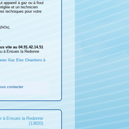
t appareil à gaz ou à fioul
 réglée et un technicien
res techniques pour votre
 (NOx),
.
s vite au 04.91.42.14.51
eau à Ensues la Redonne
 avec Gaz Elec Chantiers à
ous contacter
ur à Ensues la Redonne
(13820)