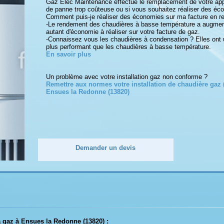
Gaz Elec Maintenance effectue le remplacement de votre appa
de panne trop coûteuse ou si vous souhaitez réaliser des éc
Comment puis-je réaliser des économies sur ma facture en r
-Le rendement des chaudières à basse température a augmen
autant d'économie à réaliser sur votre facture de gaz.
-Connaissez vous les chaudières à condensation ? Elles on
plus performant que les chaudières à basse température.
En savoir plus
Un problème avec votre installation gaz non conforme ?
Remettre aux normes votre installation de chaudière gaz (
Ensues la Redonne (13820)
Demander un devis
 à gaz à Ensues la Redonne (13820) :