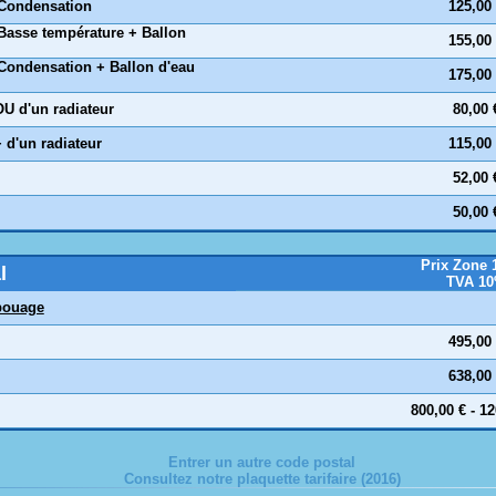
 Condensation
125,00
 Basse température + Ballon
155,00
 Condensation + Ballon d'eau
175,00
OU d'un radiateur
80,00 
+
d'un radiateur
115,00
52,00 
50,00 
Prix Zone 
l
TVA 1
ouage
495,00
638,00
800,00 € - 1
Entrer un autre code postal
Consultez notre plaquette tarifaire (2016)