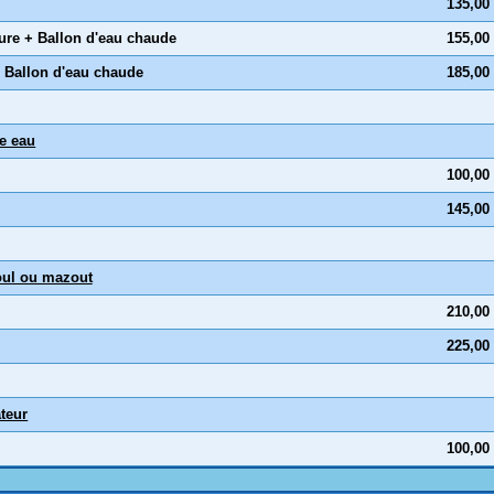
135,00
ure + Ballon d'eau chaude
155,00
 Ballon d'eau chaude
185,00
e eau
100,00
145,00
oul ou mazout
210,00
225,00
teur
100,00