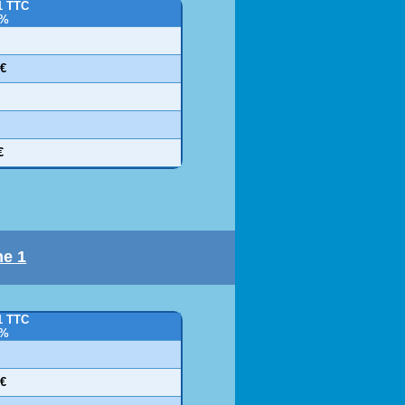
1 TTC
0%
 €
€
ne 1
1 TTC
0%
 €