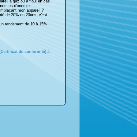
reil à gaz ou à fioul en cas
onomies d'énergie.
emplaçant mon appareil ?
té de 20% en 20ans, c'est
t un rendement de 10 à 15%
Certificat de conformité) à